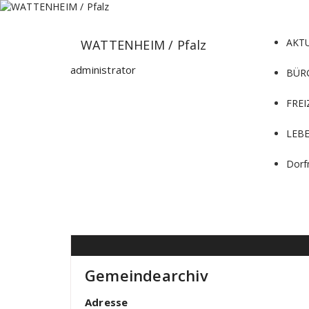
Zum
Inhalt
springen
AKT
WATTENHEIM / Pfalz
administrator
BÜR
FREI
LEB
Dorf
Gemeindearchiv
Adresse