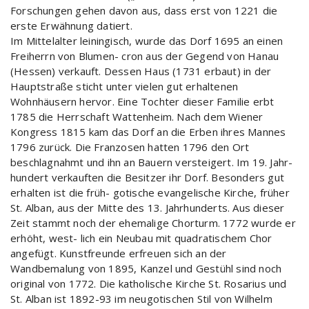
Forschungen gehen davon aus, dass erst von 1221 die
erste Erwähnung datiert.
Im Mittelalter leiningisch, wurde das Dorf 1695 an einen
Freiherrn von Blumen- cron aus der Gegend von Hanau
(Hessen) verkauft. Dessen Haus (1731 erbaut) in der
Hauptstraße sticht unter vielen gut erhaltenen
Wohnhäusern hervor. Eine Tochter dieser Familie erbt
1785 die Herrschaft Wattenheim. Nach dem Wiener
Kongress 1815 kam das Dorf an die Erben ihres Mannes
1796 zurück. Die Franzosen hatten 1796 den Ort
beschlagnahmt und ihn an Bauern versteigert. Im 19. Jahr-
hundert verkauften die Besitzer ihr Dorf. Besonders gut
erhalten ist die früh- gotische evangelische Kirche, früher
St. Alban, aus der Mitte des 13. Jahrhunderts. Aus dieser
Zeit stammt noch der ehemalige Chorturm. 1772 wurde er
erhöht, west- lich ein Neubau mit quadratischem Chor
angefügt. Kunstfreunde erfreuen sich an der
Wandbemalung von 1895, Kanzel und Gestühl sind noch
original von 1772. Die katholische Kirche St. Rosarius und
St. Alban ist 1892-93 im neugotischen Stil von Wilhelm