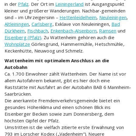
in der
Pfalz
. Der Ort im
Leiningerland
ist Ausgangspunkt
kleiner und größerer Wanderungen. Nachbar-gemeinden
sind – im Uhrzeigersinn –
Hettenleidelheim
,
Neuleiningen
,
Altleiningen
,
Carlsberg
, Exklave von Neuleiningen,
Bad
Dürkheim
,
Fischbach
,
Enkenbach-Alsenborn
,
Ramsen
und
Eisenberg (Pfalz)
. Zu Wattenheim gehören auch die
Wohnplätze
Görlesgrund, Hammermühle, Hetschmühle,
Keckenhütte, Neuwoog und Schmelz.
Wattenheim mit optimalem Anschluss an die
Autobahn
Ca. 1.700 Einwohner zählt Wattenheim. Der Name ist vor
allem Autofahrern bekannt, gibt es hier doch eine
Raststätte mit Ausfahrt an der Autobahn BAB 6 Mannheim-
Saarbrücken.
Die anerkannte Fremdenverkehrsgemeinde bietet ein
gesundes Höhenklima und einen schönen Blick ins
Eisenberger Becken sowie zum Donnersberg, dem
höchsten Gipfel der Pfalz.
Umstritten ist die vielfach zitierte erste Erwähnung von
793 im Lorscher Kodex („Vadenheim“). Neuere