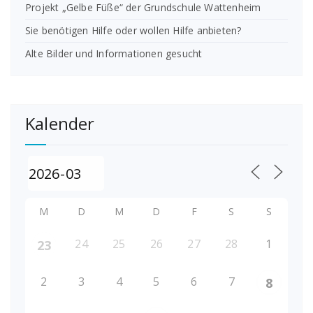
Projekt „Gelbe Füße“ der Grundschule Wattenheim
Sie benötigen Hilfe oder wollen Hilfe anbieten?
Alte Bilder und Informationen gesucht
Kalender
M
D
M
D
F
S
S
24
25
26
27
28
1
23
2
3
4
5
6
7
8