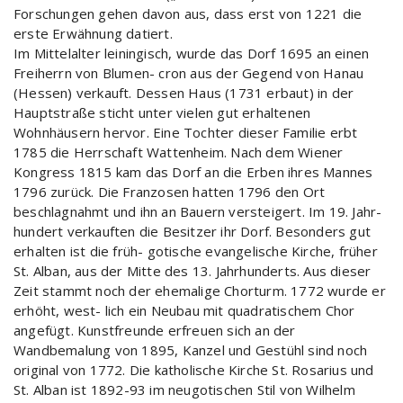
Forschungen gehen davon aus, dass erst von 1221 die
erste Erwähnung datiert.
Im Mittelalter leiningisch, wurde das Dorf 1695 an einen
Freiherrn von Blumen- cron aus der Gegend von Hanau
(Hessen) verkauft. Dessen Haus (1731 erbaut) in der
Hauptstraße sticht unter vielen gut erhaltenen
Wohnhäusern hervor. Eine Tochter dieser Familie erbt
1785 die Herrschaft Wattenheim. Nach dem Wiener
Kongress 1815 kam das Dorf an die Erben ihres Mannes
1796 zurück. Die Franzosen hatten 1796 den Ort
beschlagnahmt und ihn an Bauern versteigert. Im 19. Jahr-
hundert verkauften die Besitzer ihr Dorf. Besonders gut
erhalten ist die früh- gotische evangelische Kirche, früher
St. Alban, aus der Mitte des 13. Jahrhunderts. Aus dieser
Zeit stammt noch der ehemalige Chorturm. 1772 wurde er
erhöht, west- lich ein Neubau mit quadratischem Chor
angefügt. Kunstfreunde erfreuen sich an der
Wandbemalung von 1895, Kanzel und Gestühl sind noch
original von 1772. Die katholische Kirche St. Rosarius und
St. Alban ist 1892-93 im neugotischen Stil von Wilhelm