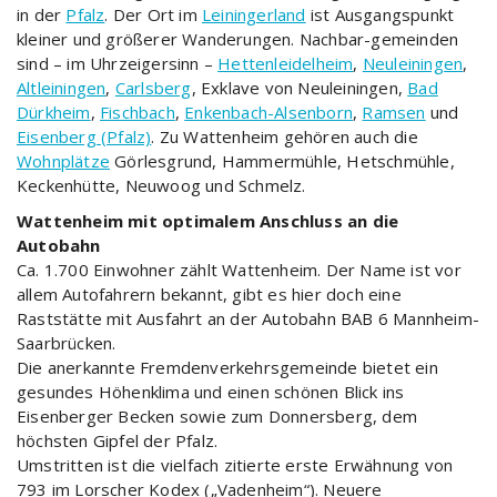
in der
Pfalz
. Der Ort im
Leiningerland
ist Ausgangspunkt
kleiner und größerer Wanderungen. Nachbar-gemeinden
sind – im Uhrzeigersinn –
Hettenleidelheim
,
Neuleiningen
,
Altleiningen
,
Carlsberg
, Exklave von Neuleiningen,
Bad
Dürkheim
,
Fischbach
,
Enkenbach-Alsenborn
,
Ramsen
und
Eisenberg (Pfalz)
. Zu Wattenheim gehören auch die
Wohnplätze
Görlesgrund, Hammermühle, Hetschmühle,
Keckenhütte, Neuwoog und Schmelz.
Wattenheim mit optimalem Anschluss an die
Autobahn
Ca. 1.700 Einwohner zählt Wattenheim. Der Name ist vor
allem Autofahrern bekannt, gibt es hier doch eine
Raststätte mit Ausfahrt an der Autobahn BAB 6 Mannheim-
Saarbrücken.
Die anerkannte Fremdenverkehrsgemeinde bietet ein
gesundes Höhenklima und einen schönen Blick ins
Eisenberger Becken sowie zum Donnersberg, dem
höchsten Gipfel der Pfalz.
Umstritten ist die vielfach zitierte erste Erwähnung von
793 im Lorscher Kodex („Vadenheim“). Neuere