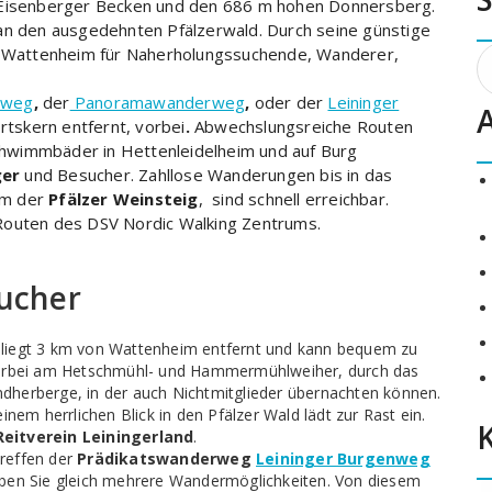
s Eisenberger Becken und den 686 m hohen Donnersberg.
an den ausgedehnten Pfälzerwald. Durch seine günstige
S
st Wattenheim für Naherholungssuchende, Wanderer,
n
nweg
,
der
Panoramawanderweg
,
oder der
Leininger
tskern entfernt, vorbei
.
Abwechslungsreiche Routen
hwimmbäder in Hettenleidelheim und auf Burg
ger
und Besucher. Zahllose Wanderungen bis in das
em der
Pfälzer Weinsteig
, sind schnell erreichbar.
Routen des DSV Nordic Walking Zentrums.
sucher
liegt 3 km von Wattenheim entfernt und kann bequem zu
vorbei am Hetschmühl- und Hammermühlweiher, durch das
endherberge, in der auch Nichtmitglieder übernachten können.
nem herrlichen Blick in den Pfälzer Wald lädt zur Rast ein.
Reitverein Leiningerland
.
reffen der
Prädikatswanderweg
Leininger Burgenweg
ben Sie gleich mehrere Wandermöglichkeiten. Von diesem