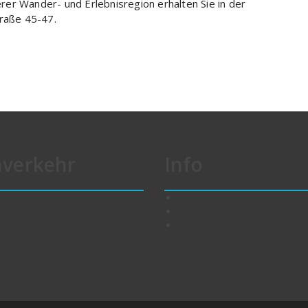
er Wander- und Erlebnisregion erhalten Sie in der
traße 45-47.
verkehr
Info
Kontakt
n
Datenschutzerklärung
Impressum
lbus