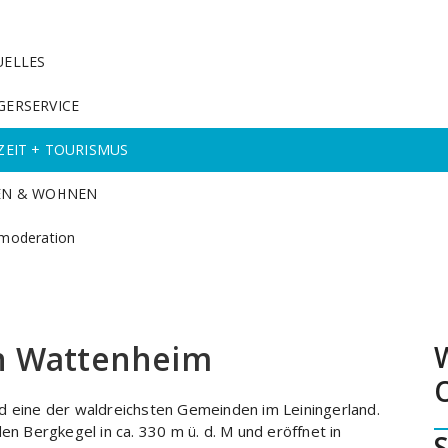
UELLES
GERSERVICE
ZEIT + TOURISMUS
EN & WOHNEN
moderation
in Wattenheim
d eine der waldreichsten Gemeinden im Leiningerland.
en Bergkegel in ca. 330 m ü. d. M und eröffnet in