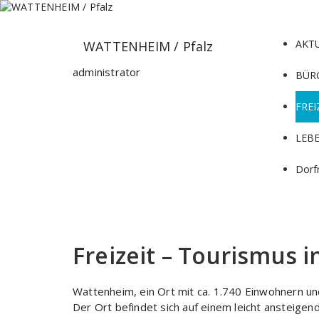
Zum
Inhalt
springen
AKT
WATTENHEIM / Pfalz
administrator
BÜR
FREI
LEB
Dorf
Freizeit – Tourismus 
Wattenheim, ein Ort mit ca. 1.740 Einwohnern un
Der Ort befindet sich auf einem leicht ansteigend