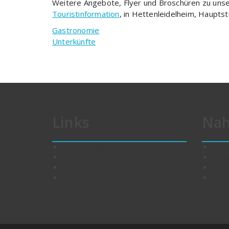
Weitere Angebote, Flyer und Broschüren zu unser
Touristinformation
, in Hettenleidelheim, Haupts
Gastronomie
Unterkünfte
Links
Nah
VG Leiningerland
Bus
Kreisverwaltung Bad Dürkheim
Bah
Tourist-Information Leiningerland
VRN
Bereitschaftsdienste
Eista