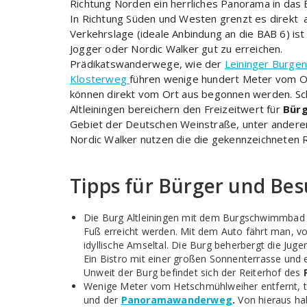
Richtung Norden ein herrliches Panorama in da
In Richtung Süden und Westen grenzt es direkt 
Verkehrslage (ideale Anbindung an die BAB 6) i
Jogger oder Nordic Walker gut zu erreichen.
Prädikatswanderwege, wie der
Leininger Burge
Klosterweg
führen wenige hundert Meter vom Or
können direkt vom Ort aus begonnen werden. Sc
Altleiningen bereichern den Freizeitwert für
Bür
Gebiet der Deutschen Weinstraße, unter ander
Nordic Walker nutzen die die gekennzeichneten 
Tipps für Bürger und Be
Die Burg Altleiningen mit dem Burgschwimmbad 
Fuß erreicht werden. Mit dem Auto fährt man, 
idyllische Amseltal. Die Burg beherbergt die Jug
Ein Bistro mit einer großen Sonnenterrasse und ei
Unweit der Burg befindet sich der Reiterhof des
Wenige Meter vom Hetschmühlweiher entfernt, t
und der
Panoramawanderweg
.
Von hieraus ha