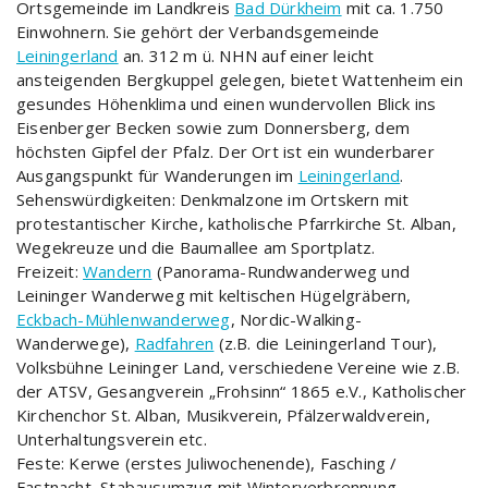
Ortsgemeinde im Landkreis
Bad Dürkheim
mit ca. 1.750
Einwohnern. Sie gehört der Verbandsgemeinde
Leiningerland
an. 312 m ü. NHN auf einer leicht
ansteigenden Bergkuppel gelegen, bietet Wattenheim ein
gesundes Höhenklima und einen wundervollen Blick ins
Eisenberger Becken sowie zum Donnersberg, dem
höchsten Gipfel der Pfalz. Der Ort ist ein wunderbarer
Ausgangspunkt für Wanderungen im
Leiningerland
.
Sehenswürdigkeiten: Denkmalzone im Ortskern mit
protestantischer Kirche, katholische Pfarrkirche St. Alban,
Wegekreuze und die Baumallee am Sportplatz.
Freizeit:
Wandern
(Panorama-Rundwanderweg und
Leininger Wanderweg mit keltischen Hügelgräbern,
Eckbach-Mühlenwanderweg
, Nordic-Walking-
Wanderwege),
Radfahren
(z.B. die Leiningerland Tour),
Volksbühne Leininger Land, verschiedene Vereine wie z.B.
der ATSV, Gesangverein „Frohsinn“ 1865 e.V., Katholischer
Kirchenchor St. Alban, Musikverein, Pfälzerwaldverein,
Unterhaltungsverein etc.
Feste: Kerwe (erstes Juliwochenende), Fasching /
Fastnacht, Stabausumzug mit Winterverbrennung,