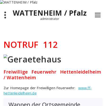
Zum
Inhalt
WATTENHEIM / Pfalz
springen
administrator
NOTRUF 112
Freiwillige Feuerwehr Hettenleidelheim
/ Wattenheim
Zur Homepage der Freiwilligen Feuerwehr:
www.ff-
hettenleidelheim.de
Wappen der Ortsgemeinde