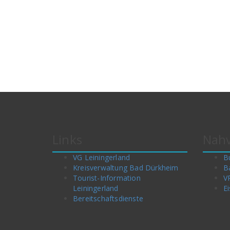
Links
Nahv
VG Leiningerland
B
Kreisverwaltung Bad Dürkheim
B
Tourist-Information
V
Leiningerland
Ei
Bereitschaftsdienste