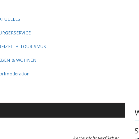
KTUELLES
ÜRGERSERVICE
REIZEIT + TOURISMUS
EBEN & WOHNEN
orfmoderation
W
S
Karte nicht verfügbar