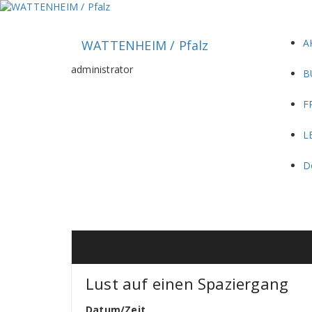
Zum
Inhalt
springen
A
WATTENHEIM / Pfalz
administrator
B
F
L
D
Lust auf einen Spaziergang
Datum/Zeit