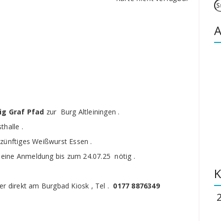
S
n
A
ig Graf Pfad
zur Burg Altleiningen .
halle .
 zünftiges Weißwurst Essen .
t eine Anmeldung bis zum 24.07.25 nötig .
K
er direkt am Burgbad Kiosk , Tel .
0177 8876349