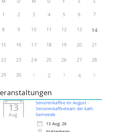
M
D
M
D
F
S
S
1
2
3
4
5
6
7
8
9
10
11
12
13
14
15
16
17
18
19
20
21
22
23
24
25
26
27
28
29
30
1
3
5
2
4
eranstaltungen
Seniorenkaffee im August -
13
Seniorenkaffeeteam der kath.
Aug.
Gemeinde
13 Aug. 26
Wattenheim