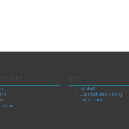
erkehr
Info
us
Kontakt
ahn
Datenschutzerklärung
RN
Impressum
stalbus