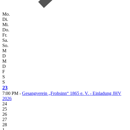
Mo.
Di.
Mi.
Do.
Fr.
Sa.
So.
M
D
M
D
F
S
S
23
7:00 PM -
Gesangverein „Frohsinn“ 1865 e. V. - Einladung JHV
2026
24
25
26
27
28
1