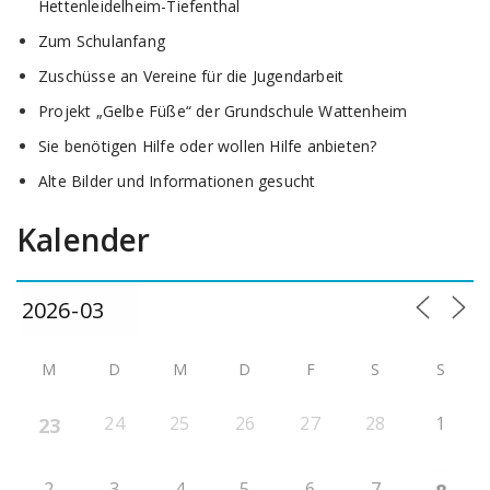
Hettenleidelheim-Tiefenthal
Zum Schulanfang
Zuschüsse an Vereine für die Jugendarbeit
Projekt „Gelbe Füße“ der Grundschule Wattenheim
Sie benötigen Hilfe oder wollen Hilfe anbieten?
Alte Bilder und Informationen gesucht
Kalender
M
D
M
D
F
S
S
24
25
26
27
28
1
23
2
3
4
5
6
7