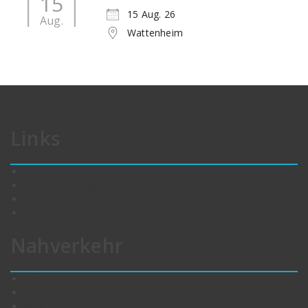
15
15 Aug. 26
Aug.
Wattenheim
Links
VG Leiningerland
Kreisverwaltung Bad Dürkheim
Tourist-Information Leiningerland
Bereitschaftsdienste
Nahverkehr
Bus
Bahn
VRN