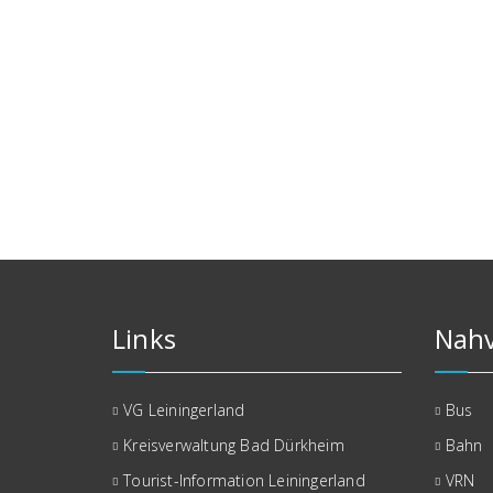
Links
Nahv
VG Leiningerland
Bus
Kreisverwaltung Bad Dürkheim
Bahn
Tourist-Information Leiningerland
VRN