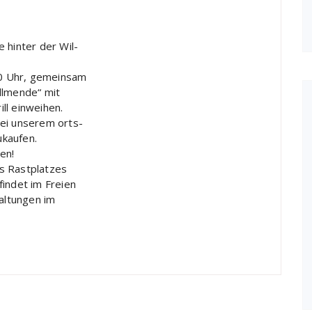
 hinter der Wil-
0 Uhr, gemeinsam
llmende“ mit
ll einweihen.
bei unserem orts-
ukaufen.
en!
s Rastplatzes
findet im Freien
taltungen im