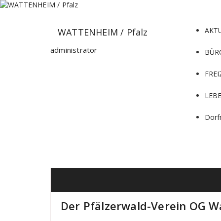
Zum
Inhalt
springen
AKT
WATTENHEIM / Pfalz
administrator
BÜR
FREI
LEB
Dorf
Der Pfälzerwald-Verein OG 