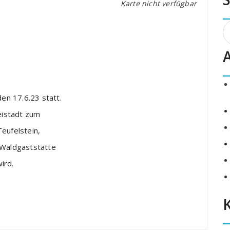
Karte nicht verfügbar
S
n
den 17.6.23 statt.
eistadt zum
eufelstein,
 Waldgaststätte
ird.