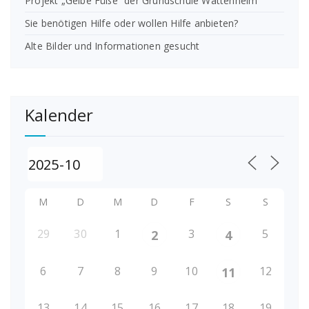
Projekt „Gelbe Füße“ der Grundschule Wattenheim
Sie benötigen Hilfe oder wollen Hilfe anbieten?
Alte Bilder und Informationen gesucht
Kalender
M
D
M
D
F
S
S
29
30
1
3
5
2
4
6
7
8
9
10
12
11
13
14
15
16
17
18
19