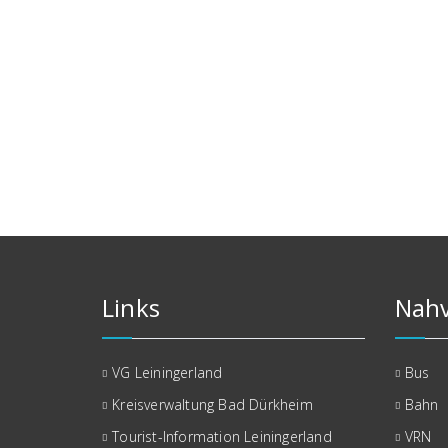
Links
Nahv
VG Leiningerland
Bus
Kreisverwaltung Bad Dürkheim
Bahn
Tourist-Information Leiningerland
VRN