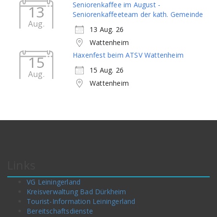
Seniorenkaffee im August -
13
Seniorenkaffeeteam der kath. Gemeinde
Aug.
13 Aug. 26
Wattenheim
Haxenfest beim ATSV Wattenheim
15
15 Aug. 26
Aug.
Wattenheim
Links
VG Leiningerland
Kreisverwaltung Bad Dürkheim
Tourist-Information Leiningerland
Bereitschaftsdienste