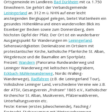
Ortsgemeinde im Landkreis
Bad Dürkheim
mit ca. 1.750
Einwohnern. Sie gehört der Verbandsgemeinde
Leiningerland
an. 312 m ü. NHN auf einer leicht
ansteigenden Bergkuppel gelegen, bietet Wattenheim ein
gesundes Höhenklima und einen wundervollen Blick ins
Eisenberger Becken sowie zum Donnersberg, dem
höchsten Gipfel der Pfalz. Der Ort ist ein wunderbarer
Ausgangspunkt für Wanderungen im
Leiningerland
.
Sehenswürdigkeiten: Denkmalzone im Ortskern mit
protestantischer Kirche, katholische Pfarrkirche St. Alban,
Wegekreuze und die Baumallee am Sportplatz.
Freizeit:
Wandern
(Panorama-Rundwanderweg und
Leininger Wanderweg mit keltischen Hügelgräbern,
Eckbach-Mühlenwanderweg
, Nordic-Walking-
Wanderwege),
Radfahren
(z.B. die Leiningerland Tour),
Volksbühne Leininger Land, verschiedene Vereine wie z.B.
der ATSV, Gesangverein „Frohsinn“ 1865 e.V., Katholischer
Kirchenchor St. Alban, Musikverein, Pfälzerwaldverein,
Unterhaltungsverein etc.
Feste: Kerwe (erstes Juliwochenende), Fasching /
Fastnacht, Stabausumzug mit Winterverbrennung,