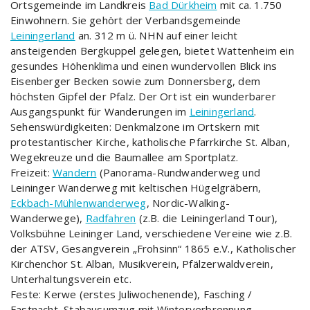
Ortsgemeinde im Landkreis
Bad Dürkheim
mit ca. 1.750
Einwohnern. Sie gehört der Verbandsgemeinde
Leiningerland
an. 312 m ü. NHN auf einer leicht
ansteigenden Bergkuppel gelegen, bietet Wattenheim ein
gesundes Höhenklima und einen wundervollen Blick ins
Eisenberger Becken sowie zum Donnersberg, dem
höchsten Gipfel der Pfalz. Der Ort ist ein wunderbarer
Ausgangspunkt für Wanderungen im
Leiningerland
.
Sehenswürdigkeiten: Denkmalzone im Ortskern mit
protestantischer Kirche, katholische Pfarrkirche St. Alban,
Wegekreuze und die Baumallee am Sportplatz.
Freizeit:
Wandern
(Panorama-Rundwanderweg und
Leininger Wanderweg mit keltischen Hügelgräbern,
Eckbach-Mühlenwanderweg
, Nordic-Walking-
Wanderwege),
Radfahren
(z.B. die Leiningerland Tour),
Volksbühne Leininger Land, verschiedene Vereine wie z.B.
der ATSV, Gesangverein „Frohsinn“ 1865 e.V., Katholischer
Kirchenchor St. Alban, Musikverein, Pfälzerwaldverein,
Unterhaltungsverein etc.
Feste: Kerwe (erstes Juliwochenende), Fasching /
Fastnacht, Stabausumzug mit Winterverbrennung,