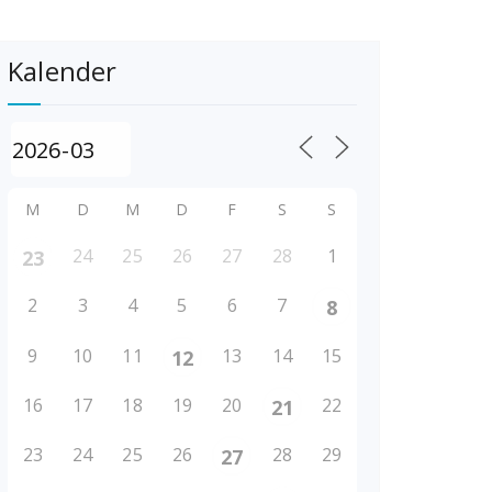
Kalender
M
D
M
D
F
S
S
24
25
26
27
28
1
23
2
3
4
5
6
7
8
9
10
11
13
14
15
12
16
17
18
19
20
22
21
23
24
25
26
28
29
27