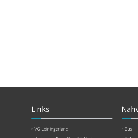
Links
Nahv
VG Leiningerland
Bus