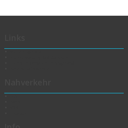
Links
VG Leiningerland
Kreisverwaltung Bad Dürkheim
Tourist-Information Leiningerland
Bereitschaftsdienste
Nahverkehr
Bus
Bahn
VRN
Eistalbus
Info