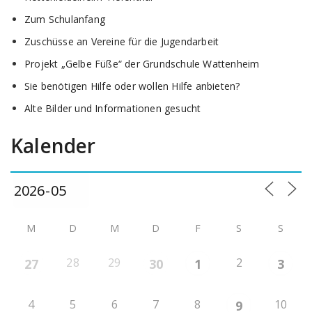
Zum Schulanfang
Zuschüsse an Vereine für die Jugendarbeit
Projekt „Gelbe Füße“ der Grundschule Wattenheim
Sie benötigen Hilfe oder wollen Hilfe anbieten?
Alte Bilder und Informationen gesucht
Kalender
M
D
M
D
F
S
S
28
29
2
27
30
1
3
4
5
6
7
8
10
9