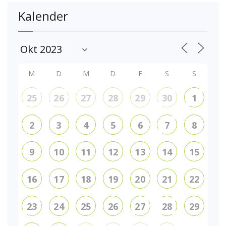
Kalender
M
D
M
D
F
S
S
25
26
27
28
29
30
1
2
3
4
5
6
7
8
9
10
11
12
13
14
15
16
17
18
19
20
21
22
23
24
25
26
27
28
29