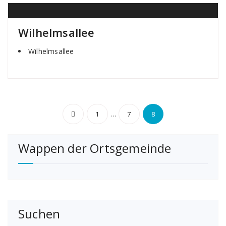
Wilhelmsallee
Wilhelmsallee
Seitennummerierun
…
1
7
8
der
Wappen der Ortsgemeinde
Beiträge
Suchen