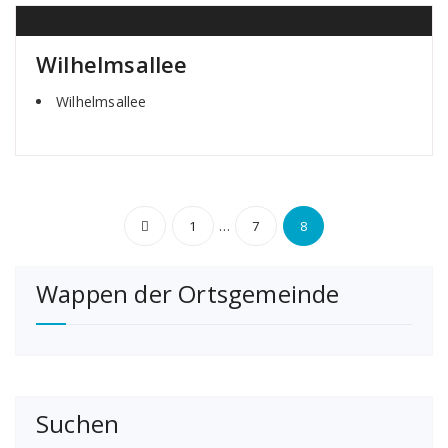
Wilhelmsallee
Wilhelmsallee
Seitennummerierun
…
1
7
8
der
Wappen der Ortsgemeinde
Beiträge
Suchen