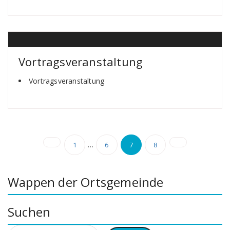
Vortragsveranstaltung
Vortragsveranstaltung
Seitennummerierung
…
1
6
7
8
der
Beiträge
Wappen der Ortsgemeinde
Suchen
Suchen