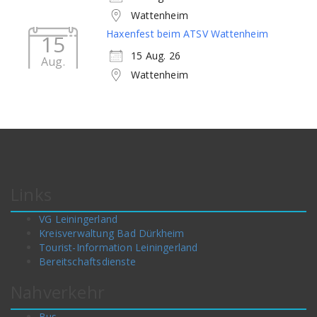
Wattenheim
Haxenfest beim ATSV Wattenheim
15
15 Aug. 26
Aug.
Wattenheim
Links
VG Leiningerland
Kreisverwaltung Bad Dürkheim
Tourist-Information Leiningerland
Bereitschaftsdienste
Nahverkehr
Bus