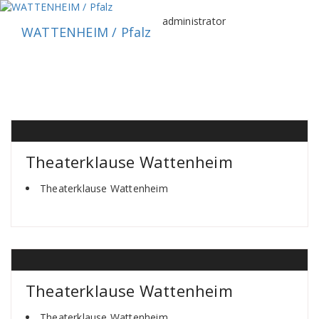
Zum
Inhalt
administrator
WATTENHEIM / Pfalz
springen
Theaterklause Wattenheim
Theaterklause Wattenheim
Theaterklause Wattenheim
Theaterklause Wattenheim