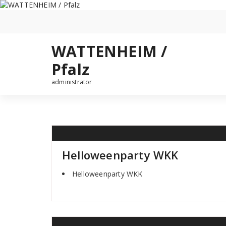
Zum
Inhalt
springen
WATTENHEIM /
Pfalz
administrator
Helloweenparty WKK
Helloweenparty WKK