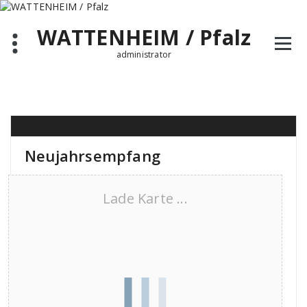
Zum
Inhalt
WATTENHEIM / Pfalz
springen
administrator
Neujahrsempfang
Lade Karte ...