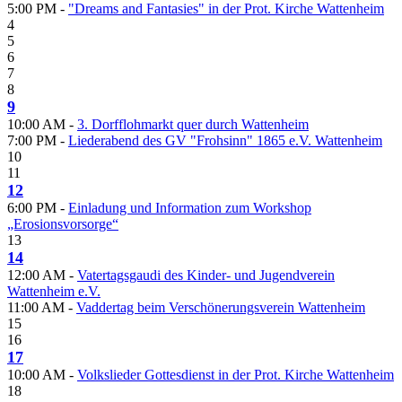
5:00 PM -
"Dreams and Fantasies" in der Prot. Kirche Wattenheim
4
5
6
7
8
9
10:00 AM -
3. Dorfflohmarkt quer durch Wattenheim
7:00 PM -
Liederabend des GV "Frohsinn" 1865 e.V. Wattenheim
10
11
12
6:00 PM -
Einladung und Information zum Workshop
„Erosionsvorsorge“
13
14
12:00 AM -
Vatertagsgaudi des Kinder- und Jugendverein
Wattenheim e.V.
11:00 AM -
Vaddertag beim Verschönerungsverein Wattenheim
15
16
17
10:00 AM -
Volkslieder Gottesdienst in der Prot. Kirche Wattenheim
18