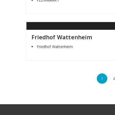
FLOHMARKT
Friedhof Wattenheim
Friedhof Wattenheim
Sei
1
der
Beit