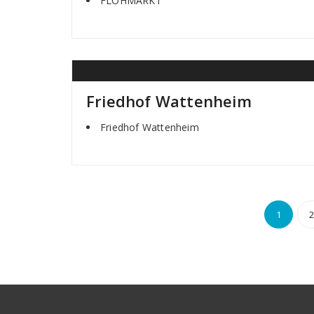
FLOHMARKT
Friedhof Wattenheim
Friedhof Wattenheim
Sei
1
der
Beit