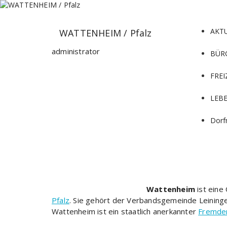
Zum
Inhalt
springen
AKT
WATTENHEIM / Pfalz
administrator
BÜR
FREI
LEB
Dorf
Wattenheim
ist ein
Pfalz
. Sie gehört der Verbandsgemeinde Leininge
Wattenheim ist ein staatlich anerkannter
Fremde