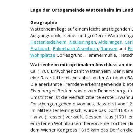
Lage der Ortsgemeinde Wattenheim im Land
Geographie
Wattenheim liegt auf einem leicht ansteigenden 
Ausgangspunkt kleiner und größerer Wanderunge
Hettenleidelheim
,
Neuleiningen
,
Altleiningen
,
Car
Fischbach
,
Enkenbach-Alsenborn
,
Ramsen
und
Ei
Wohnplätze
Görlesgrund, Hammermühle, Hetsch
Wattenheim mit optimalem Anschluss an di
Ca. 1.700 Einwohner zählt Wattenheim. Der Name 
eine Raststätte mit Ausfahrt an der Autobahn B
Die anerkannte Fremdenverkehrsgemeinde bietet
Eisenberger Becken sowie zum Donnersberg, dem
Umstritten ist die vielfach zitierte erste Erwä
Forschungen gehen davon aus, dass erst von 122
Im Mittelalter leiningisch, wurde das Dorf 1695
Hanau (Hessen) verkauft. Dessen Haus (1731 erba
erhaltenen Wohnhäusern hervor. Eine Tochter di
dem Wiener Kongress 1815 kam das Dorf an die 