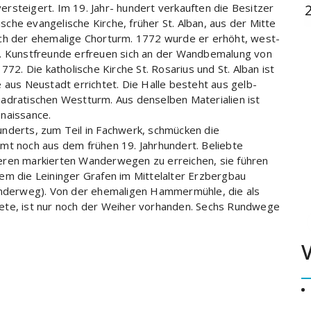
rsteigert. Im 19. Jahr- hundert verkauften die Besitzer
ische evangelische Kirche, früher St. Alban, aus der Mitte
och der ehemalige Chorturm. 1772 wurde er erhöht, west-
t. Kunstfreunde erfreuen sich an der Wandbemalung von
772. Die katholische Kirche St. Rosarius und St. Alban ist
 aus Neustadt errichtet. Die Halle besteht aus gelb-
adratischen Westturm. Aus denselben Materialien ist
naissance.
nderts, zum Teil in Fachwerk, schmücken die
mt noch aus dem frühen 19. Jahrhundert. Beliebte
eren markierten Wanderwegen zu erreichen, sie führen
em die Leininger Grafen im Mittelalter Erzbergbau
Wanderweg). Von der ehemaligen Hammermühle, die als
ete, ist nur noch der Weiher vorhanden. Sechs Rundwege