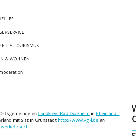
UELLES
GERSERVICE
ZEIT + TOURISMUS
EN & WOHNEN
moderation
e Ortsgemeinde im
Landkreis Bad Dürkheim
in
Rheinland-
rland mit Sitz in Grünstadt
http://www.vg-l.de
an.
nverkehrsort
.