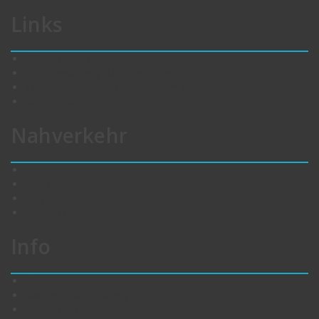
Links
VG Leiningerland
Kreisverwaltung Bad Dürkheim
Tourist-Information Leiningerland
Bereitschaftsdienste
Nahverkehr
Bus
Bahn
VRN
Eistalbus
Info
Kontakt
Datenschutzerklärung
Impressum