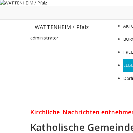
Zum
Inhalt
springen
AKT
WATTENHEIM / Pfalz
administrator
BÜR
FREI
LEB
Dorf
Kirchliche Nachrichten entnehmen
Katholische Gemeinde