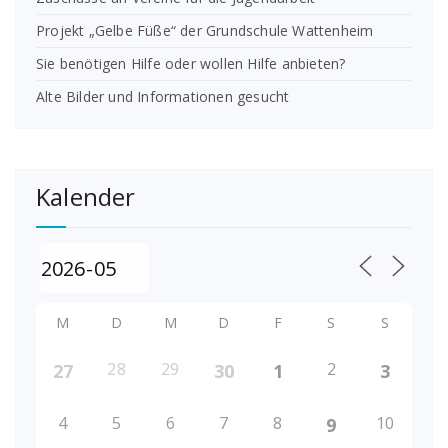
Projekt „Gelbe Füße“ der Grundschule Wattenheim
Sie benötigen Hilfe oder wollen Hilfe anbieten?
Alte Bilder und Informationen gesucht
Kalender
M
D
M
D
F
S
S
28
29
2
27
30
1
3
4
5
6
7
8
10
9