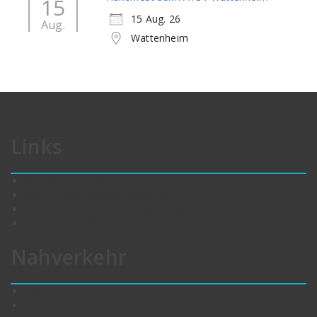
15
15 Aug. 26
Aug.
Wattenheim
Links
VG Leiningerland
Kreisverwaltung Bad Dürkheim
Tourist-Information Leiningerland
Bereitschaftsdienste
Nahverkehr
Bus
Bahn