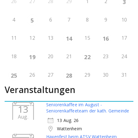
26
27
28
29
1
2
3
4
6
7
8
9
10
5
11
12
13
15
17
14
16
18
20
21
23
24
19
22
26
27
29
30
31
25
28
Veranstaltungen
Seniorenkaffee im August -
13
Seniorenkaffeeteam der kath. Gemeinde
Aug.
13 Aug. 26
Wattenheim
Haxenfest beim ATSV Wattenheim