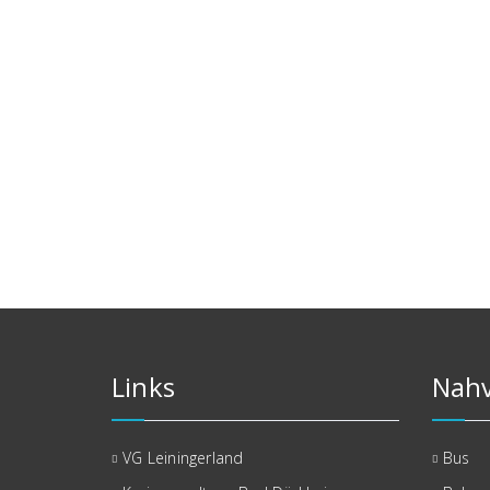
Links
Nahv
VG Leiningerland
Bus