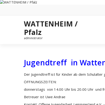
Zum
Inhalt
springen
WATTENHEIM /
Pfalz
administrator
Jugendtreff in Watt
Der Jugendtreff ist für Kinder ab dem Schulalter 
ÖFFNUNGSZEITEN:
donnerstags von 14.00 Uhr bis 20.00 Uhr und fr
Betreuer ist Uwe Andrae
Kontakt: Offene Jugendarbeit Leiningerland e.V.