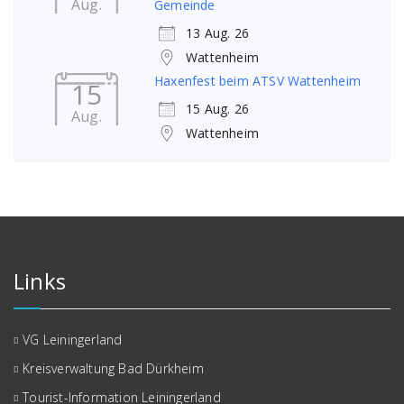
Aug.
Gemeinde
13 Aug. 26
Wattenheim
Haxenfest beim ATSV Wattenheim
15
15 Aug. 26
Aug.
Wattenheim
Links
VG Leiningerland
Kreisverwaltung Bad Dürkheim
Tourist-Information Leiningerland