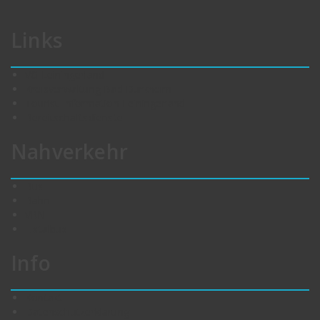
Links
VG Leiningerland
Kreisverwaltung Bad Dürkheim
Tourist-Information Leiningerland
Bereitschaftsdienste
Nahverkehr
Bus
Bahn
VRN
Eistalbus
Info
Kontakt
Datenschutzerklärung