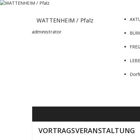
Zum
Inhalt
springen
AKT
WATTENHEIM / Pfalz
administrator
BÜR
FREI
LEB
Dorf
VORTRAGSVERANSTALTUNG