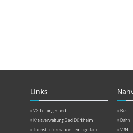
Links
Nahv
VG Leiningerland
Bus
Kreisverwaltung Bad Dürkheim
Bahn
Tourist-Information Leiningerland
VRN