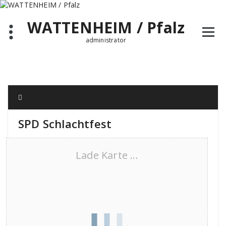
Zum
Inhalt
WATTENHEIM / Pfalz
springen
administrator
SPD Schlachtfest
Lade Karte ...