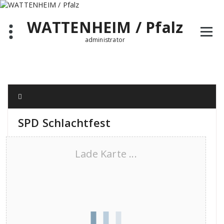
Zum
Inhalt
WATTENHEIM / Pfalz
springen
administrator
SPD Schlachtfest
Lade Karte ...