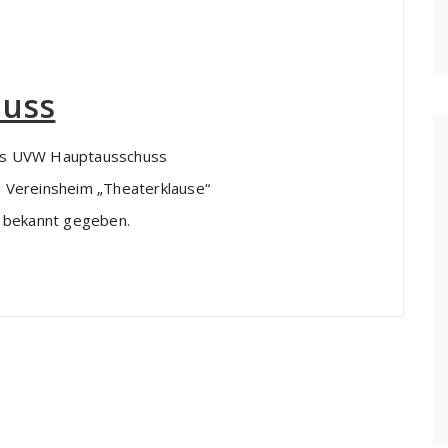
huss
 des UVW Hauptausschuss
 Vereinsheim „Theaterklause“
g bekannt gegeben.