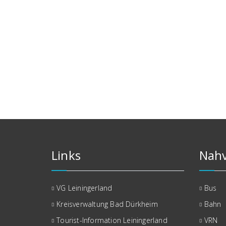
Links
Nahv
VG Leiningerland
Bus
Kreisverwaltung Bad Dürkheim
Bahn
Tourist-Information Leiningerland
VRN