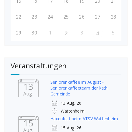
15
16
17
18
19
20
21
22
23
24
25
26
27
28
29
30
1
3
5
2
4
Veranstaltungen
Seniorenkaffee im August -
13
Seniorenkaffeeteam der kath.
Aug.
Gemeinde
13 Aug. 26
Wattenheim
Haxenfest beim ATSV Wattenheim
15
15 Aug. 26
Aug.