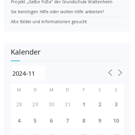
Projekt „Gelbe Füße“ der Grundschule Wattenheim
Sie benötigen Hilfe oder wollen Hilfe anbieten?
Alte Bilder und Informationen gesucht
Kalender
M
D
M
D
F
S
S
28
29
30
31
1
2
3
4
5
6
7
8
9
10