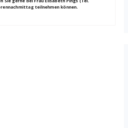
 Sie gerne bei Frau Elisabeth Pings (Tel.
iorennachmittag teilnehmen können.