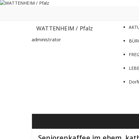
Zum
Inhalt
springen
AKT
WATTENHEIM / Pfalz
administrator
BÜR
FREI
LEB
Dorf
Seniorenkaffee im ehem. kat