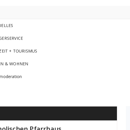
UELLES
GERSERVICE
ZEIT + TOURISMUS
EN & WOHNEN
moderation
holischen Pfarrhaus