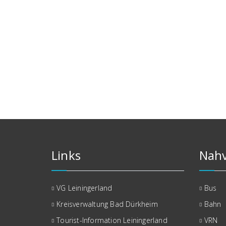
Links
Nahv
VG Leiningerland
Bus
Kreisverwaltung Bad Dürkheim
Bahn
Tourist-Information Leiningerland
VRN