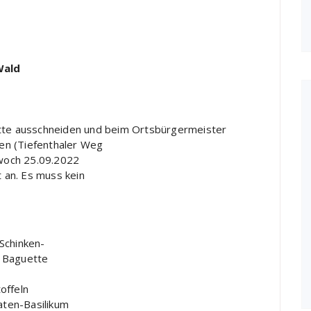
Wald
itte ausschneiden und beim Ortsbürgermeister
en (Tiefenthaler Weg
twoch 25.09.2022
t an. Es muss kein
Schinken-
u Baguette
offeln
maten-Basilikum