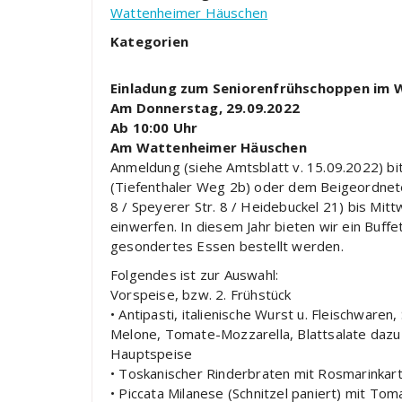
Wattenheimer Häuschen
Kategorien
Einladung zum Seniorenfrühschoppen im 
Am Donnerstag, 29.09.2022
Ab 10:00 Uhr
Am Wattenheimer Häuschen
Anmeldung (siehe Amtsblatt v. 15.09.2022) b
(Tiefenthaler Weg 2b) oder dem Beigeordnet
8 / Speyerer Str. 8 / Heidebuckel 21)
bis Mit
einwerfen. In diesem Jahr bieten wir ein Buffe
gesondertes Essen bestellt werden.
Folgendes ist zur Auswahl:
Vorspeise, bzw. 2. Frühstück
•
Antipasti,
italienische Wurst
u.
Fleischwaren,
Melone, Tomate-Mozzarella, Blattsalate daz
Hauptspeise
• Toskanischer Rinderbraten mit Rosmarinkart
• Piccata Milanese (Schnitzel paniert) mit To