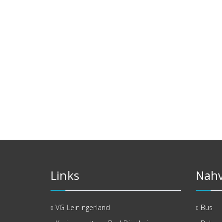
Links
Nahv
VG Leiningerland
Bus