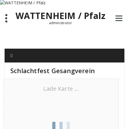
Zum
Inhalt
WATTENHEIM / Pfalz
springen
administrator
Schlachtfest Gesangverein
Lade Karte ...