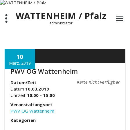
Zum
Inhalt
WATTENHEIM / Pfalz
springen
administrator
10
März, 2019
PWV OG Wattenheim
Karte nicht verfügbar
Datum/Zeit
Datum
10.03.2019
Uhrzeit
10:00 - 15:00
Veranstaltungsort
PWV OG Wattenheim
Kategorien