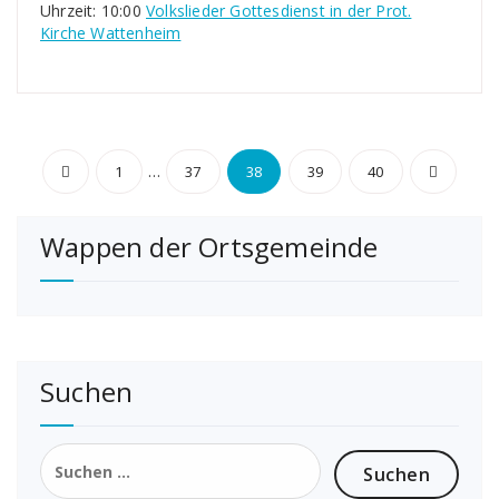
Uhrzeit: 10:00
Volkslieder Gottesdienst in der Prot.
Kirche Wattenheim
Seitennummerierung
…
1
37
38
39
40
der
Wappen der Ortsgemeinde
Beiträge
Suchen
Suchen
nach: