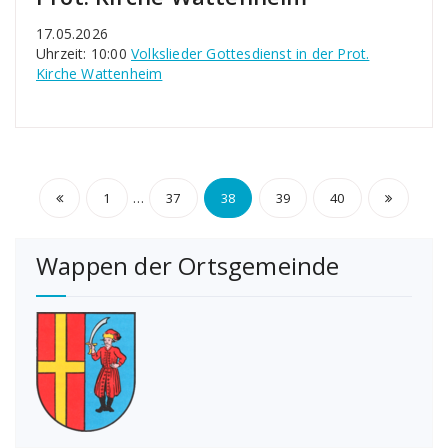
17.05.2026
Uhrzeit: 10:00
Volkslieder Gottesdienst in der Prot.
Kirche Wattenheim
Seitennummerierung
…
1
37
38
39
40
der
Wappen der Ortsgemeinde
Beiträge